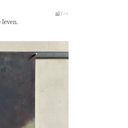
nl
/
en
 leven.