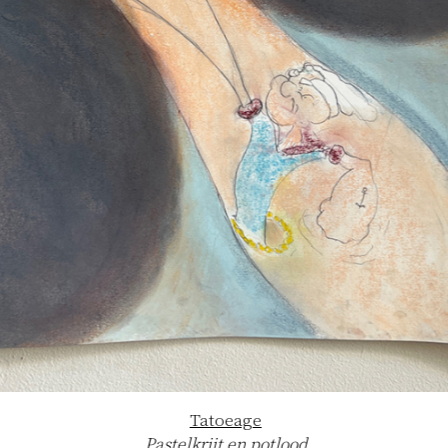
Tatoeage
Pastelkrijt en potlood